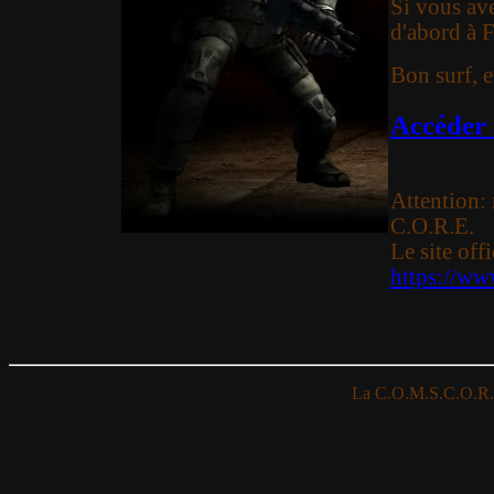
Si vous av
d'abord à 
Bon surf, e
Accéder
Attention: 
C.O.R.E.
Le site offi
https://w
La C.O.M.S.C.O.R.